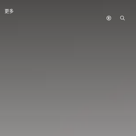
更多
無
搜
障
尋
礙
模
式