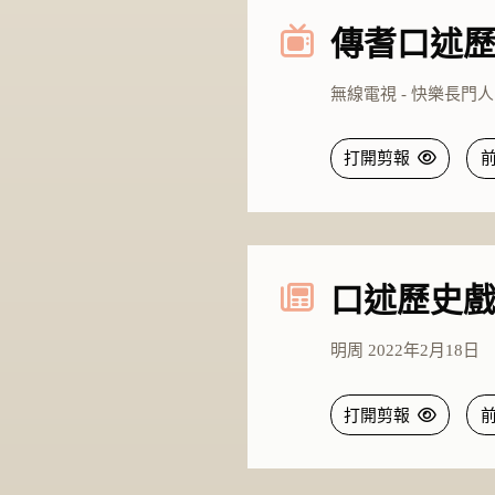
傳耆口述
無線電視 - 快樂長門人 -
打開剪報
口述歷史
明周 2022年2月18日
打開剪報