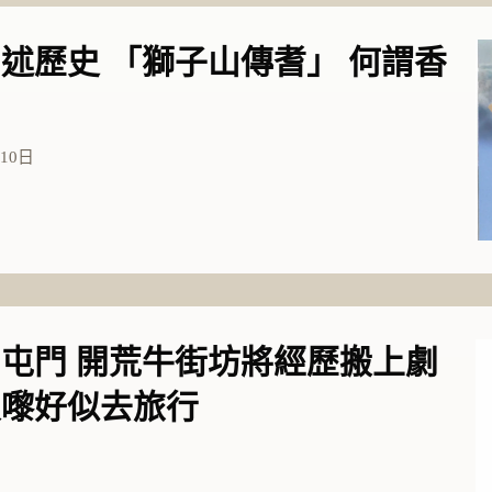
述歷史 「獅子山傳耆」 何謂香
10日
屯門 開荒牛街坊將經歷搬上劇
入嚟好似去旅行