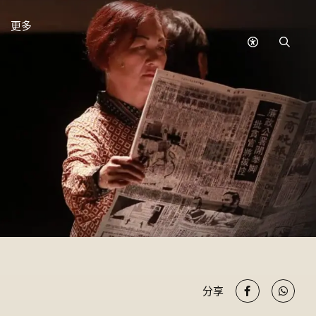
更多
無
搜
障
尋
礙
模
式
分享