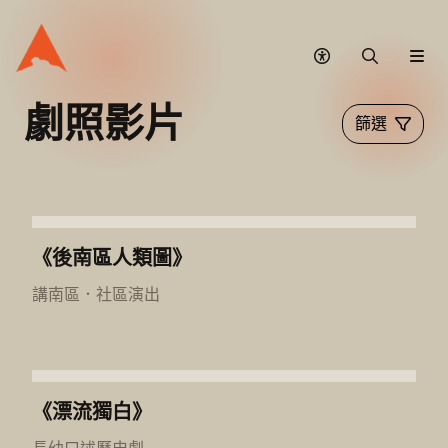
無
搜
網
障
尋
站
礙
選
劇照影片
篩選
模
單
式
《後南區人類圖》
講南區
．
社區演出
《漂流獨白》