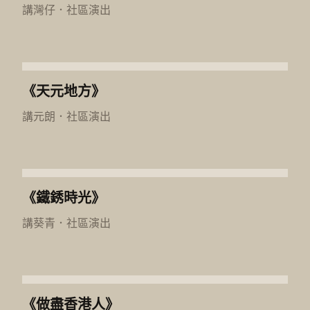
講灣仔
．
社區演出
《天元地方》
講元朗
．
社區演出
《鐵銹時光》
講葵青
．
社區演出
《做盡香港人》