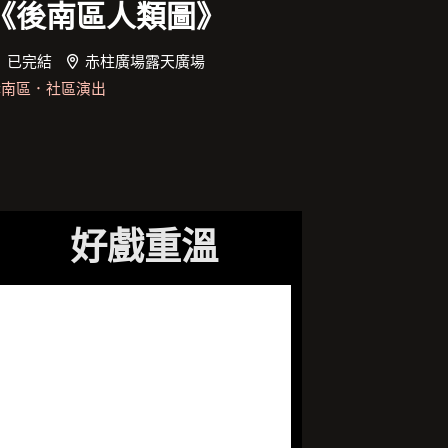
《後南區人類圖》
已完結
赤柱廣場露天廣場
講南區
．
社區演出
好戲重溫