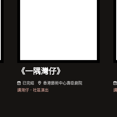
《一隅灣仔》
已完結
香港藝術中心壽臣劇院
講灣仔
．
社區演出