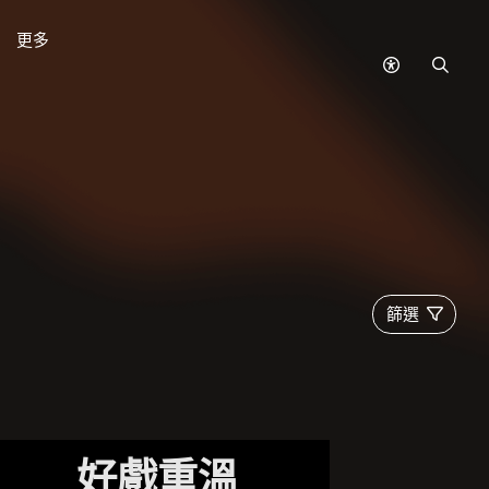
更多
無
搜
障
尋
礙
模
式
篩選
好戲重溫