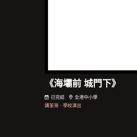
《海壩前 城門下》
已完結
全港中小學
講荃灣
．
學校演出