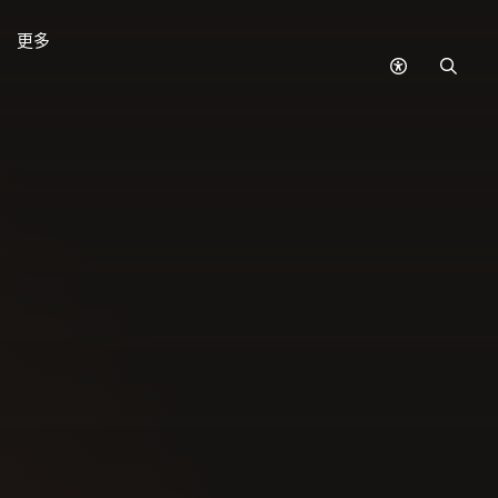
更多
無
搜
障
尋
礙
模
式