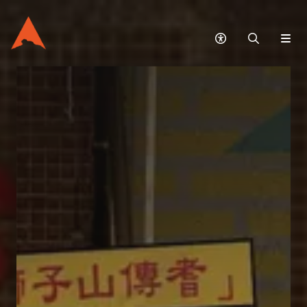
無
搜
網
障
尋
站
礙
選
模
單
式