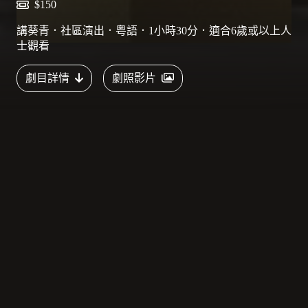
$150
講葵青．社區演出．粤語．1小時30分．適合6歲或以上人
士觀看
劇目詳情
劇照影片
主頁
劇目
《鐵銹時光》
劇目介紹
葵涌和青衣的鐵銹角落，瀰漫着工廠、漁村、海灣的舊日
味道。二十多名老居民，帶我們回到葵青的過去，回到光
鮮都市之前的真實回憶，回到那曾經三尖八角、大情大性