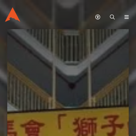
無
搜
網
障
尋
站
礙
選
模
單
式