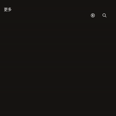
更多
無
搜
障
尋
礙
模
式