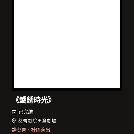
《鐵銹時光》
已完結
葵青劇院黑盒劇場
講葵青
．
社區演出