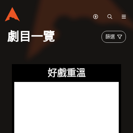
無
搜
網
障
尋
站
礙
選
劇目一覽
篩選
模
單
式
好戲重溫