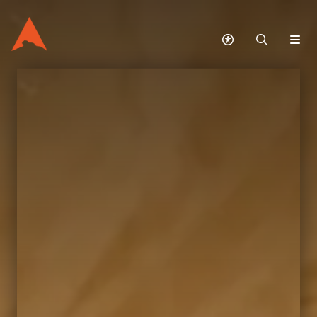
無
搜
網
障
尋
站
礙
選
模
單
式