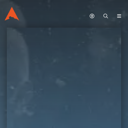
無
搜
網
障
尋
站
礙
選
模
單
式