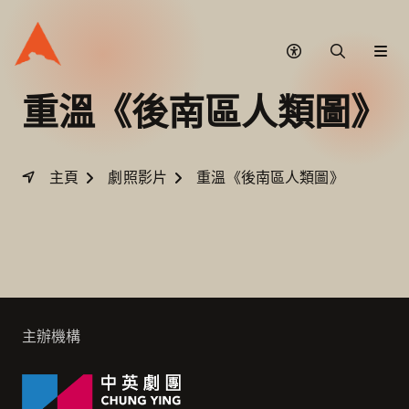
無
搜
網
障
尋
站
礙
選
重溫
《後南區人類圖》
模
單
式
主頁
劇照影片
重溫《後南區人類圖》
主辦機構