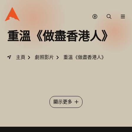
無
搜
網
障
尋
站
礙
選
重溫
《做盡香港人》
模
單
式
主頁
劇照影片
重溫《做盡香港人》
顯示更多