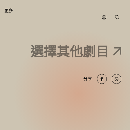
更多
無
搜
障
尋
礙
模
式
選擇其他劇目
分享