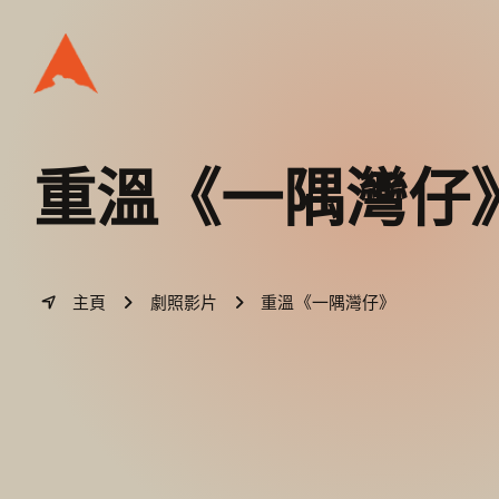
重溫
《一隅灣仔
主頁
劇照影片
重溫《一隅灣仔》